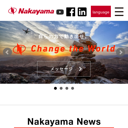
language
日本語
English
Français
Indonesia
Pусский
自らの力で動き出せ。
メッセージ